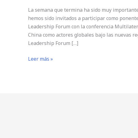
el
La semana que termina ha sido muy importante
Global
hemos sido invitados a participar como ponentes
Youth
Leadership Forum con la conferencia Multilater
Leadership
China como actores globales bajo las nuevas reg
Forum
Leadership Forum […]
Leer más »