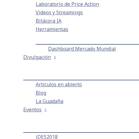
Laboratorio de Price Action
Videos y Streamings
Bitácora IA
HR I
Herramientas
Dashboard Mercado Mundial
HR II
Divulgación
HR III
Artículos en abierto
Blog
La Guadaña
Eventos
Términos 
jDES2018
Copyright © 2019 Bitácora BEST 21