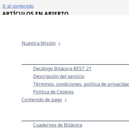
Ir al contenido
ARTÍCULOS EN ABIERTO
SERIE "EL INVERSOR HEMOFÍLICO" (
Nuestra Misión
Capítulo 1
Decálogo Bitácora BEST 21
Capítulo 2
Descripción del servicio
Términos, condiciones, política de privacidad
Política de Cookies
Contenido de pago
Capítulo 3
serie "LA FALACIA DE LOS HECHOS R
(acceso gratuito)
Cuadernos de Bitácora