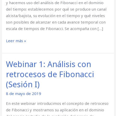
y hacemos uso del análisis de Fibonacci en el dominio
II)
del tiempo: establecemos por qué se produce un canal
alcista/bajista, su evolución en el tiempo y qué niveles
son posibles de alcanzar en cada avance temporal con
escala de tiempos de Fibonacci. Se acompaña con […]
Leer más »
Webinar 1: Análisis con
Webinar
1:
retrocesos de Fibonacci
Análisis
con
(Sesión I)
retrocesos
8 de mayo de 2019
de
Fibonacci
En este webinar introducimos el concepto de retroceso
(Sesión
de Fibonacci y mostramos su aplicación en el dominio
I)