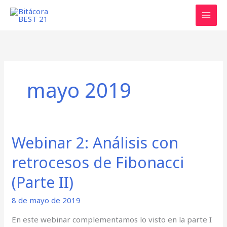
Ir
al
contenido
mayo 2019
Webinar 2: Análisis con
Webinar
2:
retrocesos de Fibonacci
Análisis
con
(Parte II)
retrocesos
8 de mayo de 2019
de
Fibonacci
En este webinar complementamos lo visto en la parte I
(Parte