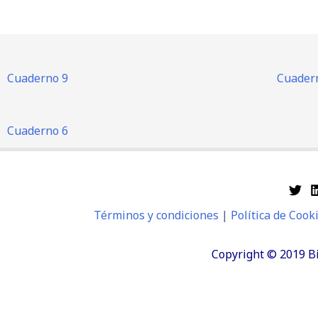
Ir
2020
al
contenido
Cuaderno 9
Cuader
Cuaderno 6
Términos y condiciones
|
Política de Cook
Copyright © 2019 B